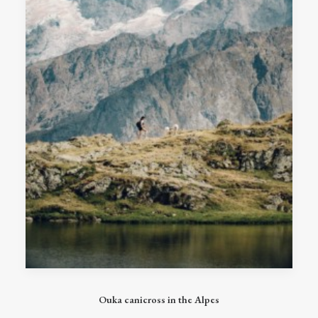
produit
Ce
produit
CHOIX DES OPTIONS
Ouka canicross in the Alpes
a
plusieurs