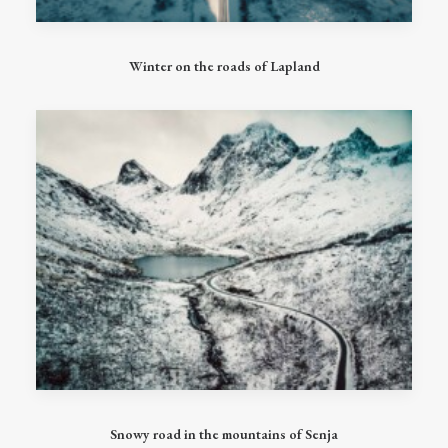
Ce
produit
CHOIX DES OPTIONS
Winter on the roads of Lapland
a
plusieurs
variations.
Les
options
peuvent
être
choisies
sur
la
page
du
produit
Ce
produit
CHOIX DES OPTIONS
Snowy road in the mountains of Senja
a