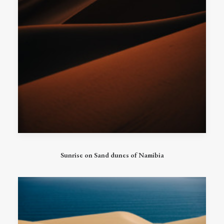
Ce
produit
CHOIX DES OPTIONS
Sunrise on Sand dunes of Namibia
a
plusieurs
variations.
Les
options
peuvent
être
choisies