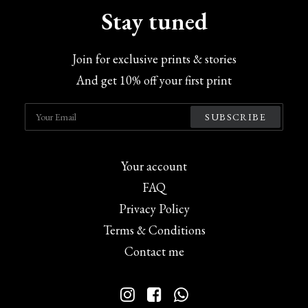
être
Stay tuned
choisies
sur
la
Join for exclusive prints & stories
page
du
And get 10% off your first print
produit
Your account
FAQ
Privacy Policy
Terms & Conditions
Contact me